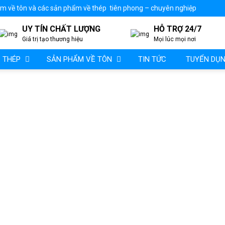
 về tôn và các sản phẩm về thép tiên phong – chuyên nghiệp
UY TÍN CHẤT LƯỢNG
HỖ TRỢ 24/7
Giá trị tạo thương hiệu
Mọi lúc mọi nơi
 THÉP
SẢN PHẨM VỀ TÔN
TIN TỨC
TUYỂN DỤ