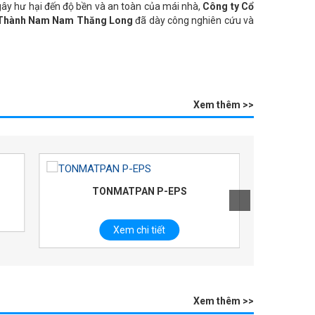
gây hư hại đến độ bền và an toàn của mái nhà,
Công ty Cổ
 Thành Nam Nam Thăng Long
đã dày công nghiên cứu và
Xem thêm >>
Tonmatpan P-Pur&Mineral Wool
Xem chi tiết
Xem thêm >>