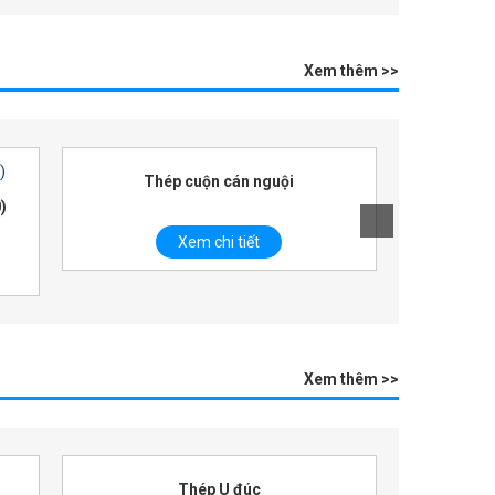
Xem thêm >>
Thép tấm 
Thép cuộn cán nóng
Xem chi tiết
Xem thêm >>
Thép Hình I