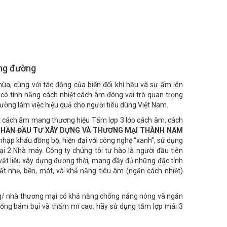
ng đường
mùa, cùng với tác động của biến đổi khí hậu và sự ấm lên
 có tính năng cách nhiệt cách âm đóng vai trò quan trọng
rường làm việc hiệu quả cho người tiêu dùng Việt Nam.
t cách âm mang thương hiệu Tấm lợp 3 lớp cách âm, cách
PHẦN ĐẦU TƯ XÂY DỰNG VÀ THƯƠNG MẠI THÀNH NAM
nhập khẩu đồng bộ, hiện đại với công nghệ “xanh”, sử dụng
ại 2 Nhà máy. Công ty chúng tôi tự hào là người đầu tiên
t liệu xây dựng đương thời, mang đầy đủ những đặc tính
t nhẹ, bền, mát, và khả năng tiêu âm (ngăn cách nhiệt)
g/ nhà thương mại có khả năng chống nắng nóng và ngăn
hống bám bụi và thẩm mĩ cao: hãy sử dụng tấm lợp mái 3