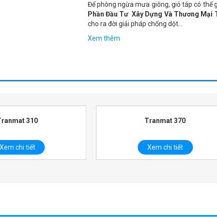
Để phòng ngừa mưa giông, gió táp có thể 
Phần Đầu Tư Xây Dựng Và Thương Mại
cho ra đời giải pháp chống dột…
Xem thêm
Tranmat 370
TONMATPAN P-EPS
Xem chi tiết
Xem chi tiết