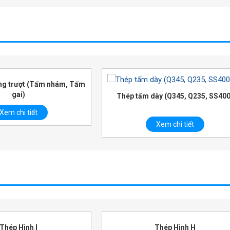
Thép cuộn cán nguội
dày (Q345, Q235, SS400)
Xem chi tiết
Xem chi tiết
Thép Hình H
Thép U đúc