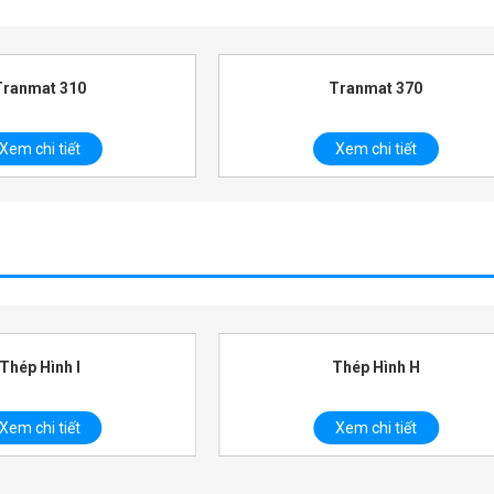
Tranmat 370
Tonmatpan P-Pur&Mineral Woo
Xem chi tiết
Xem chi tiết
Thép Hình H
Thép U đúc
Xem chi tiết
Xem chi tiết