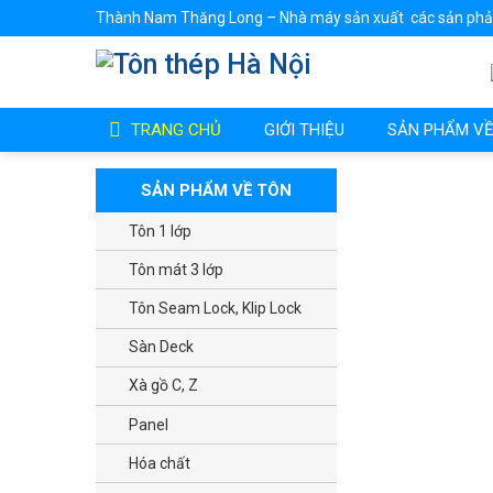
Thành Nam Thăng Long – Nhà máy sản xuất các sản phảm
TRANG CHỦ
GIỚI THIỆU
SẢN PHẨM VỀ
SẢN PHẨM VỀ TÔN
Tôn 1 lớp
Tôn mát 3 lớp
Tôn Seam Lock, Klip Lock
Sàn Deck
Xà gồ C, Z
Panel
Hóa chất