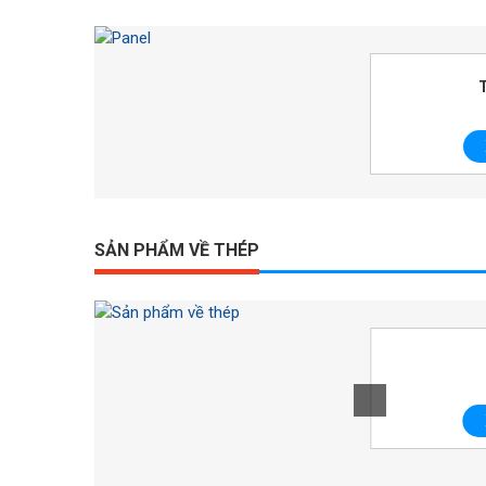
Tranmat 310
Xem chi tiết
SẢN PHẨM VỀ THÉP
Thép Hình I
Xem chi tiết