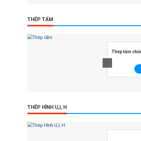
THÉP TẤM
Thép tấm chống trượt (Tấm nhám, Tấm
gai)
Thép tấm 
Xem chi tiết
THÉP HÌNH U,I, H
Thép Hình I